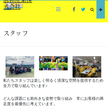
清和産業株
Skip
ThemeGrill
ThemeGrill
式会社
to
Facebook
Twitter
content
スタッフ
私たちスタッフは楽しく明るく清潔な空間を提供するため
全力で取り組んでいます♪
どんな課題にも前向きな姿勢で取り組み 常にお客様の満
足度を最優先に考えています。