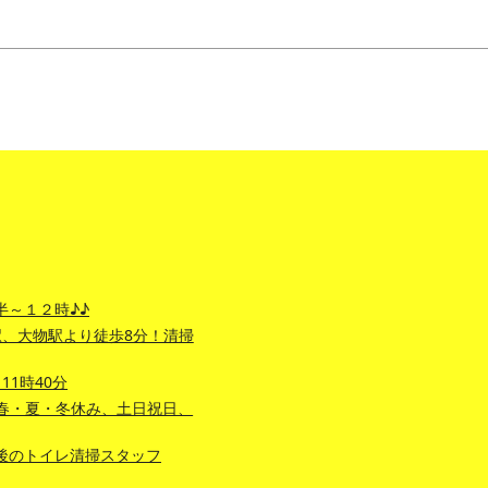
半～１２時♪♪
、大物駅より徒歩8分！清掃
1時40分
春・夏・冬休み、土日祝日、
後のトイレ清掃スタッフ