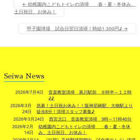
←
幼稚園内こどもトイレの清掃 春・夏・冬休み、
土日祝日、お休み！
甲子園球場 試合日翌日清掃！時給1,300円♪
→
Seiwa News
2026年7月4日
音楽教室清掃 夙川駅前 ９時半～１２時
♪♪
2026年3月
急募！土日祝お休み！！阪神尼崎駅、大物駅より
24日
徒歩8分！清掃スタッフ募集♪
2026年3月24日
西宮北口 音楽教室清掃 9時～11時40分
2026年2月
幼稚園内こどもトイレの清掃 春・夏・冬休
14日
み、土日祝日、お休み！
2026年2月14
《短期》高校野球期間中 試合後のトイレ清掃