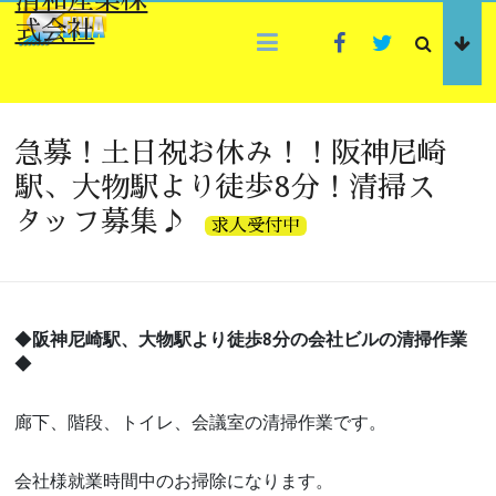
清和産業株
Skip
ThemeGrill
ThemeGrill
式会社
to
Facebook
Twitter
content
急募！土日祝お休み！！阪神尼崎
駅、大物駅より徒歩8分！清掃ス
タッフ募集♪
求人受付中
◆
阪神尼崎駅、大物駅より徒歩8分の会社ビルの清掃作業
◆
廊下、階段、トイレ、会議室の清掃作業です。
会社様就業時間中のお掃除になります。